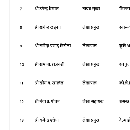
7
श्री उपेन्द्र रिमाल
नायब सुब्बा
जिल्ल
8
श्री खगेन्द्र खड्का
लेखा प्रमुख
स्वास्
9
श्री खगेन्द्र प्रसाद निरौला
लेखापाल
कृषि अ
10
श्री खेम ना. राजवंशी
लेखा प्रमुख
रत्न कु
11
श्री खोम ब. खालिङ
लेखापाल
को.ले.
12
श्री गंगा प्र. गौतम
लेखा सहायक
शसस्त्
13
श्री गजेन्द्र एक्तेन
लेखा प्रमुख
देउमा