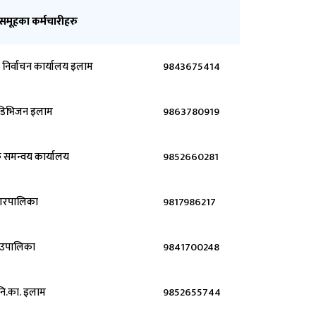
समूहका कर्मचारीहरु
 निर्वाचन कार्यालय इलाम
9843675414
डिभिजन इलाम
9863780919
क समन्वय कार्यालय
9852660281
गरपालिका
9817986217
ाउपालिका
9841700248
नि.का. इलाम
9852655744