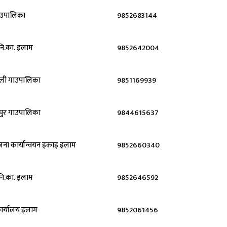
ाउपालिका
9852683144
नि.का. इलाम
9852642004
ुली गाउपालिका
9851169939
पुर गाउपालिका
9844615637
जना कार्यान्वयन इकाइ इलाम
9852660340
नि.का. इलाम
9852646592
ार्यालय इलाम
9852061456