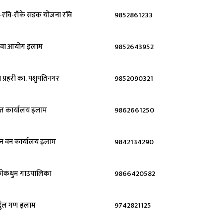
र-रवि-राँके सडक योजना रवि
9852861233
वा आयोग इलाम
9852643952
प्रहरी का. पशुपतिनगर
9852090321
त कार्यालय इलाम
9862661250
न वन कार्यालय इलाम
9842134290
ोकथुम गाउपालिका
9866420582
्दुल गण इलाम
9742821125