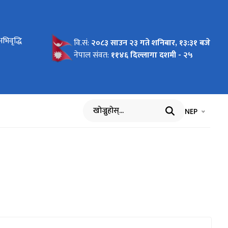
ा महालेखा
भिवृद्धि
म्बन्धमा
तालिम
ा उपस्थिति
वि.सं:
२०८३ साउन २३ गते शनिबार, १३:३१ बजे
नेपाल संवत:
११४६ दिल्लागा दशमी - २५
भाषा चयन गर्नुह
भाषा प
NEP
खोज्नुहोस्