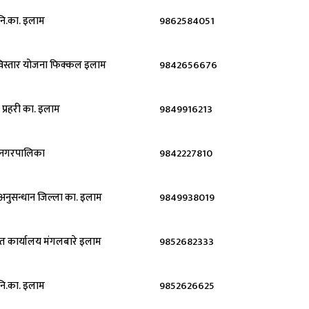
नि.का. इलाम
9862584051
विस्तार योजना फिक्कल इलाम
9842656676
 प्रहरी का. इलाम
9849916213
नगरपालिका
9842227810
िय अनुसन्धान जिल्ला का. इलाम
9849938019
त कार्यालय मंगलबारे इलाम
9852682333
नि.का. इलाम
9852626625