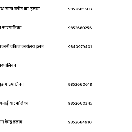
तथा साना उद्योग का. इलाम
9852685503
दय नगरपालिका
9852680256
सरकारी वकिल कार्यलय इलम
9840979401
गरपालिका
बुङ गाउपालिका
9852660618
गमाई गाउपालिका
9852660345
ञान केन्द्र इलाम
9852684910